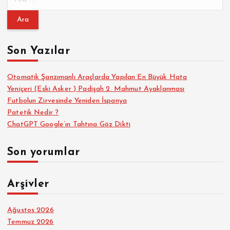
r
a
m
a
Son Yazılar
:
Otomatik Şanzımanlı Araçlarda Yapılan En Büyük Hata
Yeniçeri (Eski Asker ) Padişah 2. Mahmut Ayaklanması
Futbolun Zirvesinde Yeniden İspanya
Patetik Nedir ?
ChatGPT Google’ın Tahtına Göz Dikti
Son yorumlar
Arşivler
Ağustos 2026
Temmuz 2026