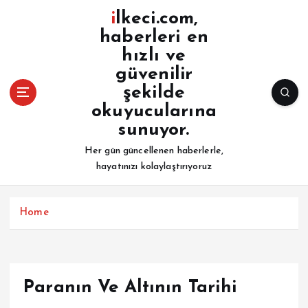
İ
ilkeci.com,
ç
haberleri en
e
hızlı ve
r
i
güvenilir
ğ
şekilde
e
okuyucularına
a
sunuyor.
t
l
Her gün güncellenen haberlerle,
a
hayatınızı kolaylaştırıyoruz
Home
Paranın Ve Altının Tarihi