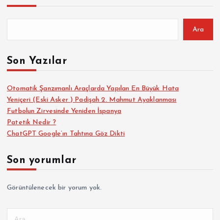
Ara
Son Yazılar
Otomatik Şanzımanlı Araçlarda Yapılan En Büyük Hata
Yeniçeri (Eski Asker ) Padişah 2. Mahmut Ayaklanması
Futbolun Zirvesinde Yeniden İspanya
Patetik Nedir ?
ChatGPT Google’ın Tahtına Göz Dikti
Son yorumlar
Görüntülenecek bir yorum yok.
A