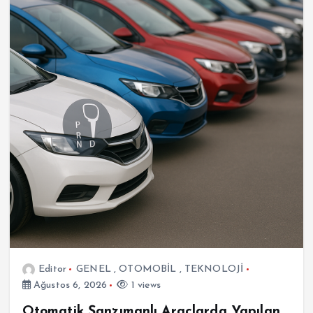
Editor
GENEL
,
OTOMOBİL
,
TEKNOLOJİ
Ağustos 6, 2026
1 views
Otomatik Şanzımanlı Araçlarda Yapılan