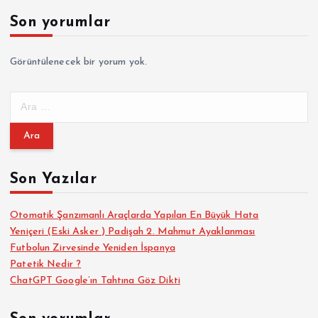
f
Son yorumlar
a
Görüntülenecek bir yorum yok.
l
A
a
r
a
m
m
a
Son Yazılar
a
:
s
Otomatik Şanzımanlı Araçlarda Yapılan En Büyük Hata
Yeniçeri (Eski Asker ) Padişah 2. Mahmut Ayaklanması
Futbolun Zirvesinde Yeniden İspanya
ı
Patetik Nedir ?
ChatGPT Google’ın Tahtına Göz Dikti