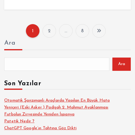
1
2
…
8
Y
Ara
a
z
Ara
ı
Son Yazılar
s
Otomatik Şanzımanlı Araçlarda Yapılan En Büyük Hata
Yeniçeri (Eski Asker ) Padişah 2. Mahmut Ayaklanması
a
Futbolun Zirvesinde Yeniden İspanya
Patetik Nedir ?
y
ChatGPT Google’ın Tahtına Göz Dikti