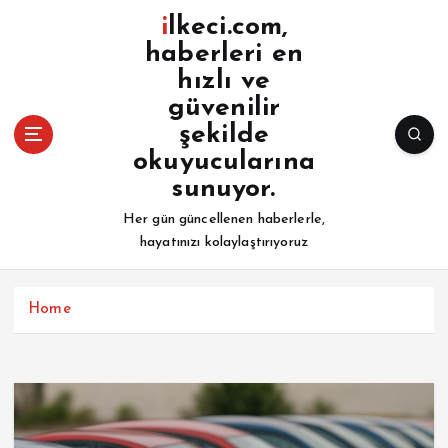
İ
ilkeci.com,
ç
haberleri en
e
hızlı ve
r
i
güvenilir
ğ
şekilde
e
okuyucularına
a
sunuyor.
t
l
Her gün güncellenen haberlerle,
a
hayatınızı kolaylaştırıyoruz
Home