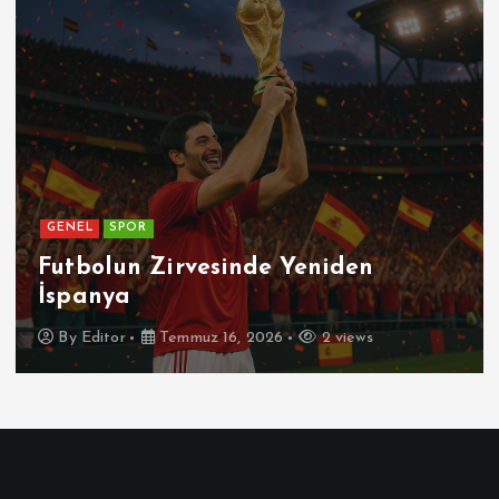
GENEL
rvesinde Yeniden
Patetik Nedi
muz 16, 2026
2 views
By
Editor
Tem