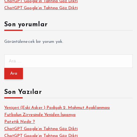
ChatGPT Google’ın Tahtına Göz Dikti
ChatGPT Google’ın Tahtına Göz Dikti
Son yorumlar
Görüntülenecek bir yorum yok.
A
r
a
m
a
Son Yazılar
:
Yeniçeri (Eski Asker ) Padişah 2. Mahmut Ayaklanması
Futbolun Zirvesinde Yeniden İspanya
Patetik Nedir ?
ChatGPT Google’ın Tahtına Göz Dikti
ChatGPT Google’ın Tahtına Göz Dikti