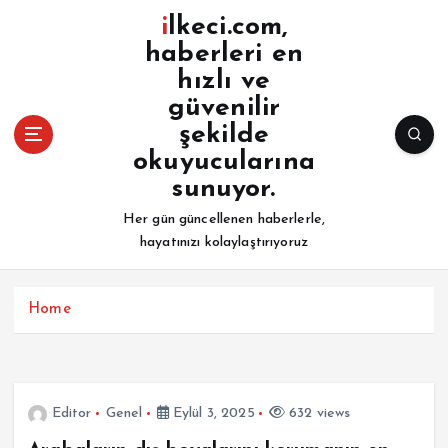
İ
ilkeci.com,
ç
haberleri en
e
hızlı ve
r
i
güvenilir
ğ
şekilde
e
okuyucularına
a
sunuyor.
t
l
Her gün güncellenen haberlerle,
a
hayatınızı kolaylaştırıyoruz
Home
Editor
Genel
Eylül 3, 2025
632 views