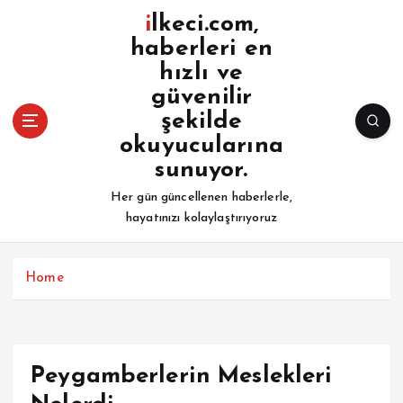
İ
ilkeci.com,
ç
haberleri en
e
hızlı ve
r
i
güvenilir
ğ
şekilde
e
okuyucularına
a
sunuyor.
t
l
Her gün güncellenen haberlerle,
a
hayatınızı kolaylaştırıyoruz
Home
Peygamberlerin Meslekleri