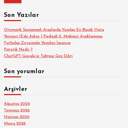
m
a
Son Yazılar
:
Otomatik Şanzımanlı Araçlarda Yapılan En Büyük Hata
Yeniçeri (Eski Asker ) Padişah 2. Mahmut Ayaklanması
Futbolun Zirvesinde Yeniden İspanya
Patetik Nedir ?
ChatGPT Google’ın Tahtına Göz Dikti
Son yorumlar
Arşivler
Ağustos 2026
Temmuz 2026
Haziran 2026
Mayıs 2026