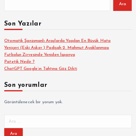
Ara
Son Yazılar
Otomatik Şanzımanlı Araçlarda Yapılan En Büyük Hata
Yeniçeri (Eski Asker ) Padişah 2. Mahmut Ayaklanması
Futbolun Zirvesinde Yeniden İspanya
Patetik Nedir ?
ChatGPT Google’ın Tahtına Göz Dikti
Son yorumlar
Görüntülenecek bir yorum yok.
A
r
a