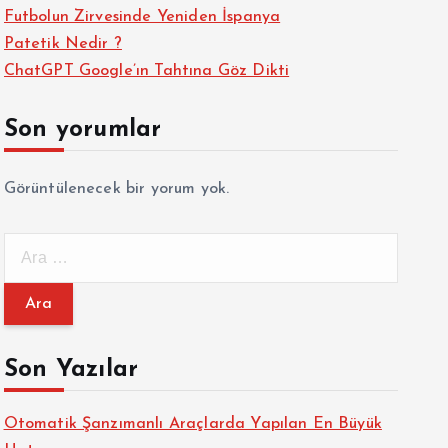
Futbolun Zirvesinde Yeniden İspanya
Patetik Nedir ?
ChatGPT Google’ın Tahtına Göz Dikti
Son yorumlar
Görüntülenecek bir yorum yok.
A
r
a
m
a
Son Yazılar
:
Otomatik Şanzımanlı Araçlarda Yapılan En Büyük