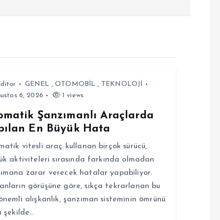
ditor
GENEL
,
OTOMOBİL
,
TEKNOLOJİ
ustos 6, 2026
1 views
omatik Şanzımanlı Araçlarda
pılan En Büyük Hata
atik vitesli araç kullanan birçok sürücü,
ük aktiviteleri sırasında farkında olmadan
ımana zarar verecek hatalar yapabiliyor.
nların görüşüne göre, sıkça tekrarlanan bu
önemli alışkanlık, şanzıman sisteminin ömrünü
i şekilde…