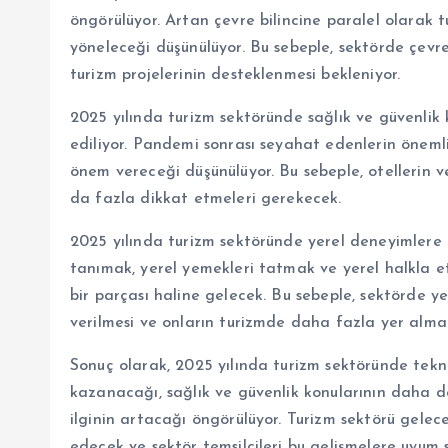
öngörülüyor. Artan çevre bilincine paralel olarak tu
yöneleceği düşünülüyor. Bu sebeple, sektörde çevre 
turizm projelerinin desteklenmesi bekleniyor.
2025 yılında turizm sektöründe sağlık ve güvenl
ediliyor. Pandemi sonrası seyahat edenlerin önemli
önem vereceği düşünülüyor. Bu sebeple, otellerin 
da fazla dikkat etmeleri gerekecek.
2025 yılında turizm sektöründe yerel deneyimlere ol
tanımak, yerel yemekleri tatmak ve yerel halkla 
bir parçası haline gelecek. Bu sebeple, sektörde ye
verilmesi ve onların turizmde daha fazla yer almal
Sonuç olarak, 2025 yılında turizm sektöründe tek
kazanacağı, sağlık ve güvenlik konularının daha d
ilginin artacağı öngörülüyor. Turizm sektörü gel
edecek ve sektör temsilcileri bu gelişmelere uyum