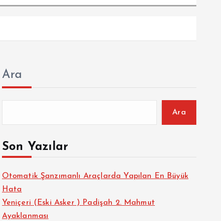
Ara
Ara
Son Yazılar
Otomatik Şanzımanlı Araçlarda Yapılan En Büyük
Hata
Yeniçeri (Eski Asker ) Padişah 2. Mahmut
Ayaklanması