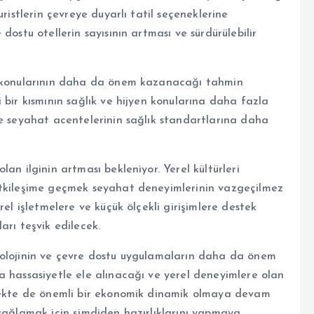
ristlerin çevreye duyarlı tatil seçeneklerine
dostu otellerin sayısının artması ve sürdürülebilir
ik konularının daha da önem kazanacağı tahmin
 bir kısmının sağlık ve hijyen konularına daha fazla
ve seyahat acentelerinin sağlık standartlarına daha
an ilginin artması bekleniyor. Yerel kültürleri
etkileşime geçmek seyahat deneyimlerinin vazgeçilmez
rel işletmelere ve küçük ölçekli girişimlere destek
arı teşvik edilecek.
nolojinin ve çevre dostu uygulamaların daha da önem
a hassasiyetle ele alınacağı ve yerel deneyimlere olan
ecekte de önemli bir ekonomik dinamik olmaya devam
 sağlamak için şimdiden hazırlıklarını yapmaya