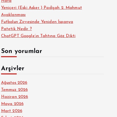
Hata
Yeniçeri (Eski Asker ) Padişah 2. Mahmut
Ayaklanması
Futbolun Zirvesinde Yeniden İspanya
Patetik Nedir ?
ChatGPT Google’ın Tahtına Göz Dikti
Son yorumlar
Arşivler
Ağustos 2026
Temmuz 2026
Haziran 2026
Mayıs 2026
Mart 2026