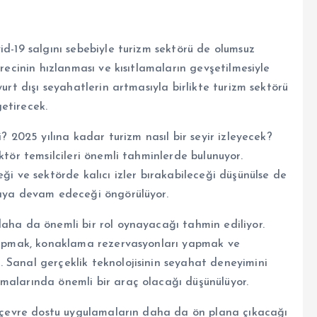
id-19 salgını sebebiyle turizm sektörü de olumsuz
ürecinin hızlanması ve kısıtlamaların gevşetilmesiyle
yurt dışı seyahatlerin artmasıyla birlikte turizm sektörü
etirecek.
? 2025 yılına kadar turizm nasıl bir seyir izleyecek?
ktör temsilcileri önemli tahminlerde bulunuyor.
ği ve sektörde kalıcı izler bırakabileceği düşünülse de
maya devam edeceği öngörülüyor.
daha da önemli bir rol oynayacağı tahmin ediliyor.
 yapmak, konaklama rezervasyonları yapmak ve
 Sanal gerçeklik teknolojisinin seyahat deneyimini
malarında önemli bir araç olacağı düşünülüyor.
ve çevre dostu uygulamaların daha da ön plana çıkacağı