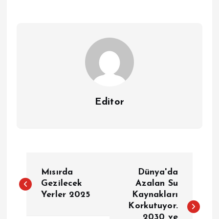
Editor
Y
Mısırda
Dünya'da
a
Gezilecek
Azalan Su
Yerler 2025
Kaynakları
Korkutuyor.
z
2030 ve