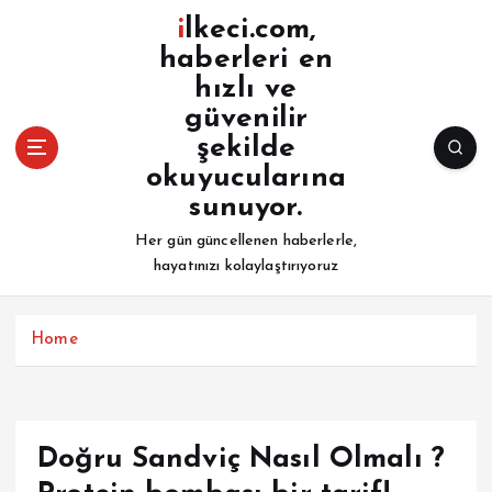
İ
ilkeci.com,
ç
haberleri en
e
hızlı ve
r
i
güvenilir
ğ
şekilde
e
okuyucularına
a
sunuyor.
t
l
Her gün güncellenen haberlerle,
a
hayatınızı kolaylaştırıyoruz
Home
Doğru Sandviç Nasıl Olmalı ?