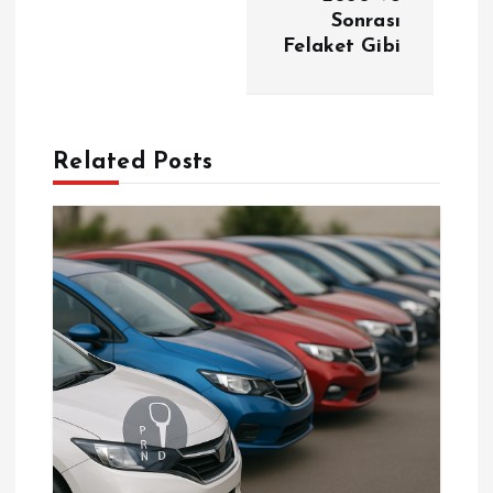
Sonrası
ı
Felaket Gibi
g
e
Related Posts
z
i
n
m
e
s