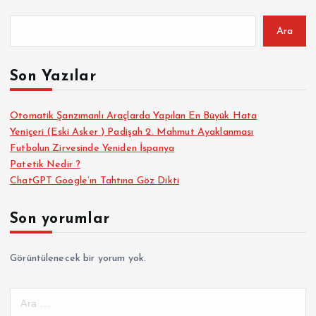
Ara
Son Yazılar
Otomatik Şanzımanlı Araçlarda Yapılan En Büyük Hata
Yeniçeri (Eski Asker ) Padişah 2. Mahmut Ayaklanması
Futbolun Zirvesinde Yeniden İspanya
Patetik Nedir ?
ChatGPT Google’ın Tahtına Göz Dikti
Son yorumlar
Görüntülenecek bir yorum yok.
A
r