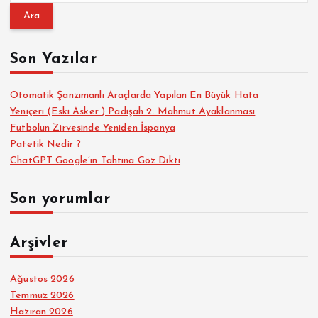
a
m
a
Son Yazılar
:
Otomatik Şanzımanlı Araçlarda Yapılan En Büyük Hata
Yeniçeri (Eski Asker ) Padişah 2. Mahmut Ayaklanması
Futbolun Zirvesinde Yeniden İspanya
Patetik Nedir ?
ChatGPT Google’ın Tahtına Göz Dikti
Son yorumlar
Arşivler
Ağustos 2026
Temmuz 2026
Haziran 2026