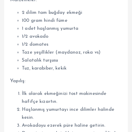
Malzemeler:
2 dilim tam buğday ekmeği
100 gram hindi füme
1 adet haşlanmış yumurta
1/2 avokado
1/2 domates
Taze yeşillikler (maydanoz, roka vs)
Salatalık turşusu
Tuz, karabiber, kekik
Yapılış:
İlk olarak ekmeğinizi tost makinesinde
hafifçe kızartın.
Haşlanmış yumurtayı ince dilimler halinde
kesin.
Avokadoyu ezerek püre haline getirin.